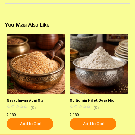
You May Also Like
Navadhayna Adai Mix
Multigrain Millet Dosa Mix
R
(
0
)
(
0
)
₹
180
₹
180
₹
Add to Cart
Add to Cart