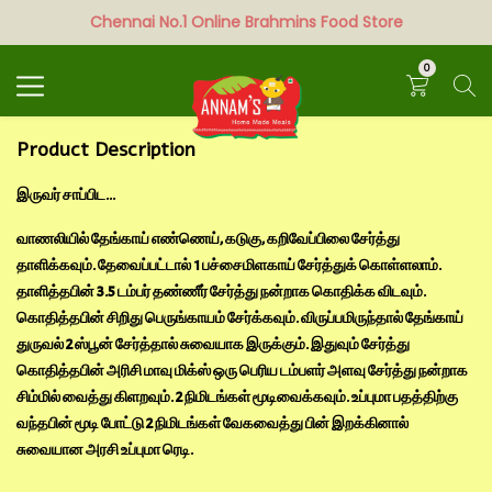
Chennai No.1 Online Brahmins Food Store
Search
0
Product Description
இருவர் சாப்பிட...
வாணலியில் தேங்காய் எண்ணெய், கடுகு, கறிவேப்பிலை சேர்த்து
தாளிக்கவும். தேவைப்பட்டால் 1 பச்சைமிளகாய் சேர்த்துக் கொள்ளலாம்.
தாளித்தபின் 3.5 டம்பர் தண்ணீர் சேர்த்து நன்றாக கொதிக்க விடவும்.
கொதித்தபின் சிறிது பெருங்காயம் சேர்க்கவும். விருப்பமிருந்தால் தேங்காய்
துருவல் 2 ஸ்பூன் சேர்த்தால் சுவையாக இருக்கும். இதுவும் சேர்த்து
கொதித்தபின் அரிசி மாவு மிக்ஸ் ஒரு பெரிய டம்பளர் அளவு சேர்த்து நன்றாக
சிம்மில் வைத்து கிளறவும். 2 நிமிடங்கள் மூடிவைக்கவும். உப்புமா பதத்திற்கு
வந்தபின் மூடி போட்டு 2 நிமிடங்கள் வேகவைத்து பின் இறக்கினால்
சுவையான அரசி உப்புமா ரெடி.