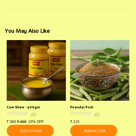
You May Also Like
Cow Ghee - 500gm
Pirandai Podi
M
(
0
)
(
0
)
₹
360
₹
400
10% OFF
₹
115
₹
Add to Cart
Add to Cart